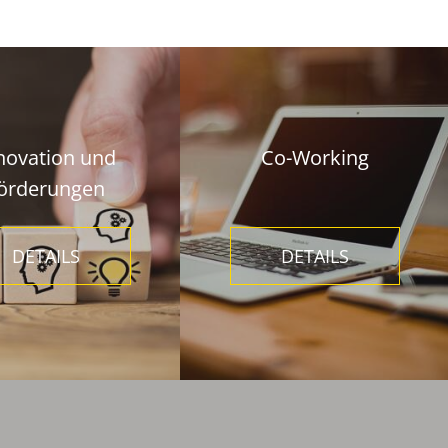
novation und
Co-Working
örderungen
DETAILS
DETAILS