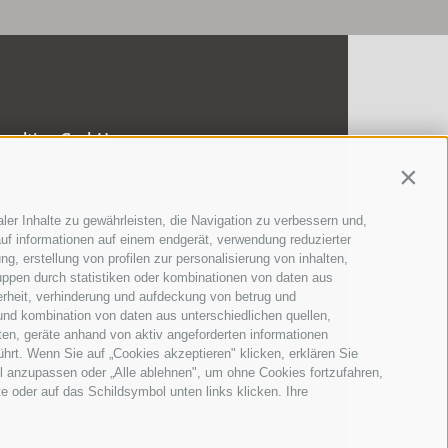
sulting GmbH
raße 17
I-39100 Bozen
Contin
519
orm.it
ler Inhalte zu gewährleisten, die Navigation zu verbessern und,
uf informationen auf einem endgerät, verwendung reduzierter
ormgmbh@legalmail.it
g, erstellung von profilen zur personalisierung von inhalten,
uppen durch statistiken oder kombinationen von daten aus
 Eintragungsnr. im Handelsreg. BZ: 02650100213
erheit, verhinderung und aufdeckung von betrug und
 € 20.000,- voll eingezahlt
und kombination von daten aus unterschiedlichen quellen,
EN ISO 9001 und ISO 45001
ten, geräte anhand von aktiv angeforderten informationen
erwaltungs- und Kontrollmodell gemäß GvD 231/01
ührt. Wenn Sie auf „Cookies akzeptieren" klicken, erklären Sie
l anzupassen oder „Alle ablehnen", um ohne Cookies fortzufahren,
te oder auf das Schildsymbol unten links klicken. Ihre