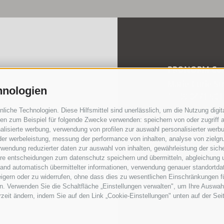
PRONORM Con
Marie-Curie-St
hnologien
T
+39 0471 501
pronorm@pron
che Technologien. Diese Hilfsmittel sind unerlässlich, um die Nutzung digita
n zum Beispiel für folgende Zwecke verwenden: speichern von oder zugriff a
Pec:
info.pron
lisierte werbung, verwendung von profilen zur auswahl personalisierter werbun
 der werbeleistung, messung der performance von inhalten, analyse von zielgr
MwSt-, Steuer- und
wendung reduzierter daten zur auswahl von inhalten, gewährleistung der sich
Gesellschaftskapital
ihre entscheidungen zum datenschutz speichern und übermitteln, abgleichung 
Zertifiziert nach 
hand automatisch übermittelter informationen, verwendung genauer standortda
Organisations-, V
rweigern oder zu widerrufen, ohne dass dies zu wesentlichen Einschränkungen f
. Verwenden Sie die Schaltfläche „Einstellungen verwalten", um Ihre Auswah
erzeit ändern, indem Sie auf den Link „Cookie-Einstellungen" unten auf der Sei