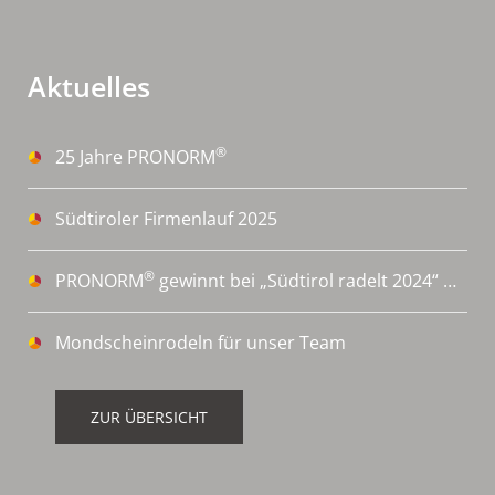
Aktuelles
®
25 Jahre PRONORM
Südtiroler Firmenlauf 2025
®
PRONORM
gewinnt bei „Südtirol radelt 2024“ 🚴‍♀️
Mondscheinrodeln für unser Team
ZUR ÜBERSICHT