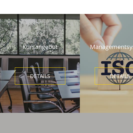
Kursangebot
Managementsy
DETAILS
DETAILS