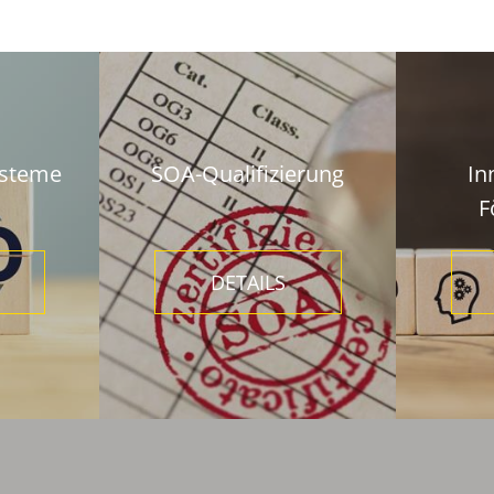
steme
SOA-Qualifizierung
In
F
DETAILS